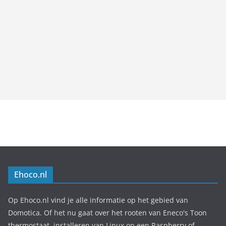
Ehoco.nl
Op Ehoco.nl vind je alle informatie op het gebied van
Domotica. Of het nu gaat over het rooten van Eneco's Toon
thermostaat, installeren van Linux op een Raspberry of