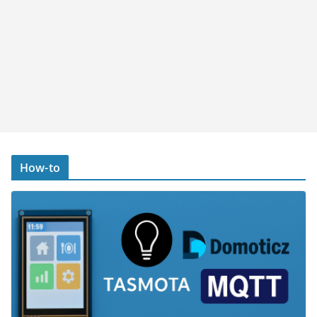
How-to