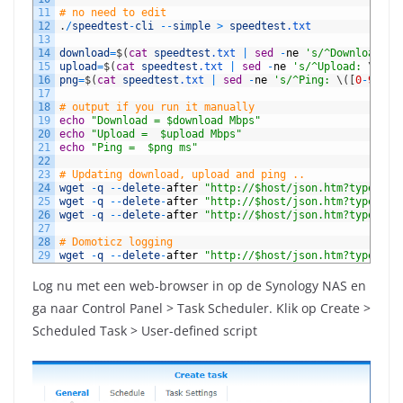
11
# no need to edit
12
.
/
speedtest
-
cli
--
simple
>
speedtest
.txt
13
14
download
=
$
(
cat
speedtest
.txt
|
sed
-
ne
's/^Download: 
\
15
upload
=
$
(
cat
speedtest
.txt
|
sed
-
ne
's/^Upload: 
\
(
[
0
-
16
png
=
$
(
cat
speedtest
.txt
|
sed
-
ne
's/^Ping: 
\
(
[
0
-
9
]
*
\
.
17
18
# output if you run it manually
19
echo
"Download = $download Mbps"
20
echo
"Upload =  $upload Mbps"
21
echo
"Ping =  $png ms"
22
23
# Updating download, upload and ping ..
24
wget
-
q
--
delete
-
after
"http://$host/json.htm?type=com
25
wget
-
q
--
delete
-
after
"http://$host/json.htm?type=com
26
wget
-
q
--
delete
-
after
"http://$host/json.htm?type=com
27
28
# Domoticz logging
29
wget
-
q
--
delete
-
after
"http://$host/json.htm?type=com
Log nu met een web-browser in op de Synology NAS en
ga naar Control Panel > Task Scheduler. Klik op Create >
Scheduled Task > User-defined script