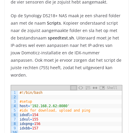
de vier sensoren die je zojuist hebt aangemaakt.
Op de Synology DS218+ NAS maak je een shared folder
aan met de naam
Scripts
. Kopieer onderstaand script
naar de zojuist aangemaakte folder en sla het op met
de bestandsnaam
speedtest.sh
. Uiteraard moet je het
IP-adres wel even aanpassen naar het IP-adres van
jouw Domoticz-installatie en de IDX-nummer
aanpassen. Ook moet je ervoor zorgen dat het script de
juiste rechten (755) heeft, zodat het uitgevoerd kan
worden.
Shell
1
#!/bin/bash
2
3
#setup
4
host
=
'192.168.2.62:8080'
5
#idx for download, upload and ping
6
idxdl
=
154
7
idxul
=
155
8
idxpng
=
156
9
idxbb
=
157
10