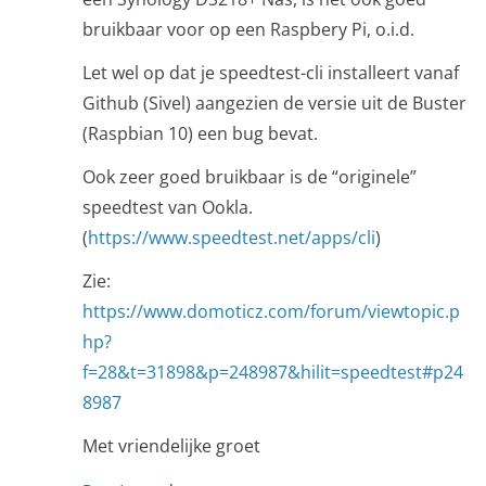
bruikbaar voor op een Raspbery Pi, o.i.d.
Let wel op dat je speedtest-cli installeert vanaf
Github (Sivel) aangezien de versie uit de Buster
(Raspbian 10) een bug bevat.
Ook zeer goed bruikbaar is de “originele”
speedtest van Ookla.
(
https://www.speedtest.net/apps/cli
)
Zie:
https://www.domoticz.com/forum/viewtopic.p
hp?
f=28&t=31898&p=248987&hilit=speedtest#p24
8987
Met vriendelijke groet