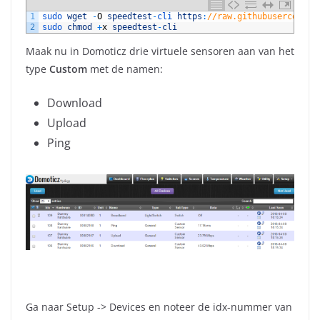
1
sudo 
wget
-
O
speedtest
-
cli 
https
:
//raw.githubuserconten
2
sudo 
chmod
+
x
speedtest
-
cli
Maak nu in Domoticz drie virtuele sensoren aan van het
type
Custom
met de namen:
Download
Upload
Ping
Ga naar Setup -> Devices en noteer de idx-nummer van