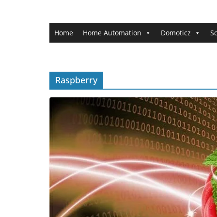
Ga
naar
de
Home
Home Automation
Domoticz
Sc
inhoud
Raspberry