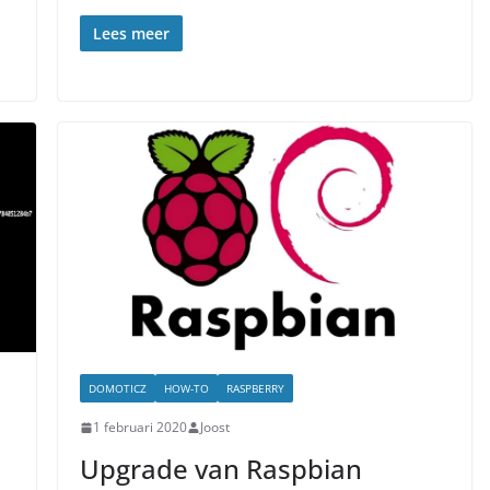
Lees meer
DOMOTICZ
HOW-TO
RASPBERRY
1 februari 2020
Joost
Upgrade van Raspbian