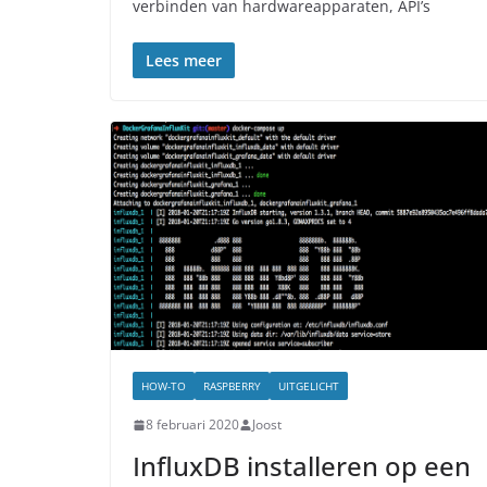
verbinden van hardwareapparaten, API’s
Lees meer
HOW-TO
RASPBERRY
UITGELICHT
8 februari 2020
Joost
InfluxDB installeren op een