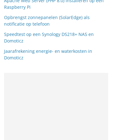
Apache Web Server (PHP 8.0) installeren op een
Raspberry Pi
Opbrengst zonnepanelen (SolarEdge) als
notificatie op telefoon
Speedtest op een Synology DS218+ NAS en
Domoticz
Jaarafrekening energie- en waterkosten in
Domoticz