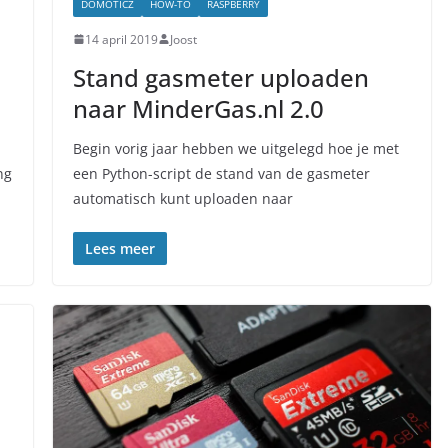
DOMOTICZ
HOW-TO
RASPBERRY
14 april 2019
Joost
Stand gasmeter uploaden
naar MinderGas.nl 2.0
Begin vorig jaar hebben we uitgelegd hoe je met
ng
een Python-script de stand van de gasmeter
automatisch kunt uploaden naar
Lees meer