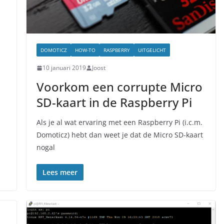
DOMOTICZ
HOW-TO
RASPBERRY
UITGELICHT
10 januari 2019
Joost
Voorkom een corrupte Micro
SD-kaart in de Raspberry Pi
Als je al wat ervaring met een Raspberry Pi (i.c.m.
Domoticz) hebt dan weet je dat de Micro SD-kaart
nogal
Lees meer