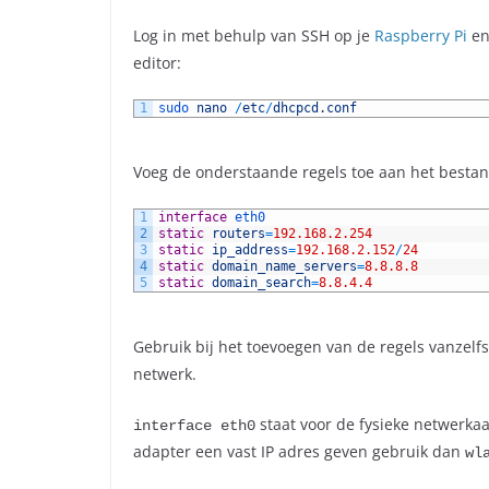
Log in met behulp van SSH op je
Raspberry Pi
en
editor:
1
sudo 
nano
/
etc
/
dhcpcd
.
conf
Voeg de onderstaande regels toe aan het bestan
1
interface
eth0
2
static
routers
=
192.168.2.254
3
static
ip_address
=
192.168.2.152
/
24
4
static
domain_name_servers
=
8.8.8.8
5
static
domain_search
=
8.8.4.4
Gebruik bij het toevoegen van de regels vanzelfs
netwerk.
staat voor de fysieke netwerka
interface eth0
adapter een vast IP adres geven gebruik dan
wl