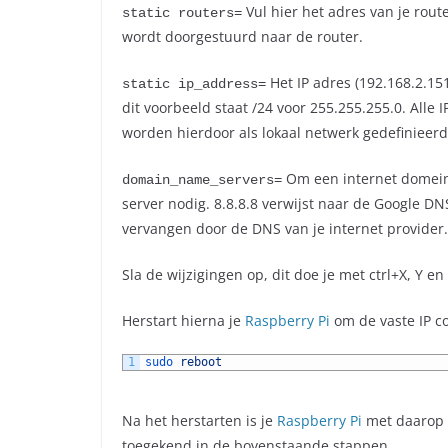
Vul hier het adres van je rout
static routers=
wordt doorgestuurd naar de router.
Het IP adres (192.168.2.15
static ip_address=
dit voorbeeld staat /24 voor 255.255.255.0. Alle
worden hierdoor als lokaal netwerk gedefinieerd
Om een internet domein
domain_name_servers=
server nodig. 8.8.8.8 verwijst naar de Google DN
vervangen door de DNS van je internet provider.
Sla de wijzigingen op, dit doe je met ctrl+X, Y e
Herstart hierna je
Raspberry Pi
om de vaste IP co
1
sudo 
reboot
Na het herstarten is je
Raspberry Pi
met daarop R
toegekend in de bovenstaande stappen.