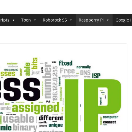
ripts
Toon
Roborock S5
Raspberry Pi
Google