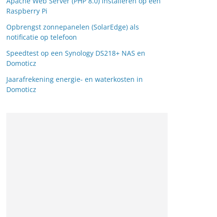
Apache Web Server (PHP 8.0) installeren op een
Raspberry Pi
Opbrengst zonnepanelen (SolarEdge) als
notificatie op telefoon
Speedtest op een Synology DS218+ NAS en
Domoticz
Jaarafrekening energie- en waterkosten in
Domoticz