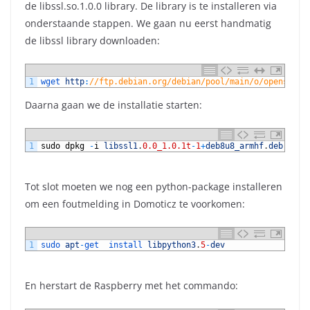
de
libssl.so.1.0.0 library.
De library is te installeren via
onderstaande stappen. We gaan nu eerst handmatig
de libssl library downloaden:
1
wget 
http
:
//ftp.debian.org/debian/pool/main/o/openssl/l
Daarna gaan we de installatie starten:
1
sudo
dpkg
-
i
libssl1
.
0.0_1.0.1t
-
1
+
deb8u8_armhf
.
deb
Tot slot moeten we nog een python-package installeren
om een foutmelding in Domoticz te voorkomen:
1
sudo 
apt
-
get  
install 
libpython3
.
5
-
dev
En herstart de Raspberry met het commando: