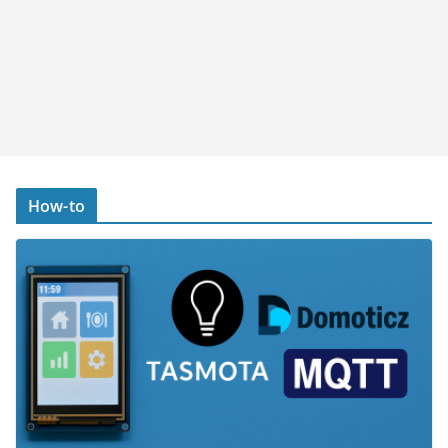
How-to