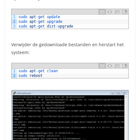
1
sudo 
apt
-
get 
update
2
sudo 
apt
-
get 
upgrade
3
sudo 
apt
-
get 
dist
-
upgrade
Verwijder de gedownloade bestanden en herstart het
systeem:
1
sudo 
apt
-
get 
clean
2
sudo 
reboot