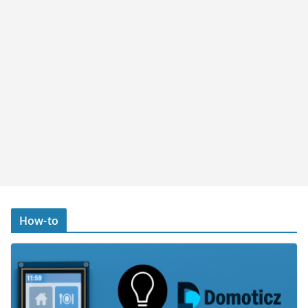
How-to