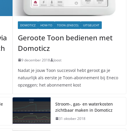
DOMOTICZ
HOW-TO
TOON (ENECO)
UITGELICHT
ia
Geroote Toon bedienen met
ch
Domoticz
9 december 2018
Joost
Nadat je jouw Toon succesvol hebt geroot ga je
natuurlijk als eerste je Toon-abonnement bij Eneco
opzeggen; het abonnement kost
le
Stroom-, gas- en waterkosten
zichtbaar maken in Domoticz
31 oktober 2018