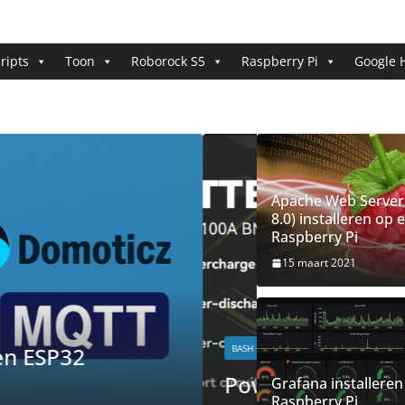
ripts
Toon
Roborock S5
Raspberry Pi
Google
Apache Web Server
8.0) installeren op 
Raspberry Pi
15 maart 2021
HOW-TO
PHP SCRIPTS
Een eenvoudi
 uitlezen
stapsgewijz
Grafana installeren
Raspberry Pi