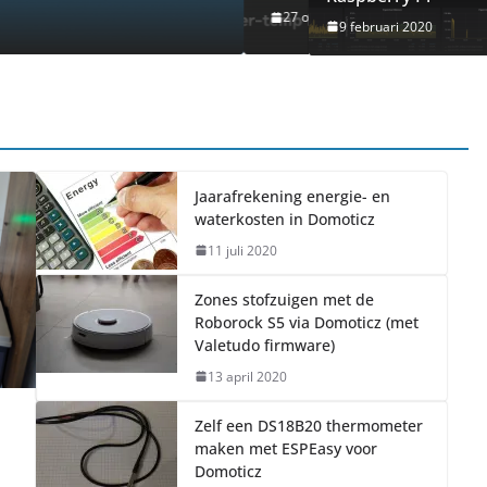
1 september 2024
Jo
9 februari 2020
Jaarafrekening energie- en
waterkosten in Domoticz
11 juli 2020
Zones stofzuigen met de
Roborock S5 via Domoticz (met
Valetudo firmware)
13 april 2020
Zelf een DS18B20 thermometer
maken met ESPEasy voor
Domoticz