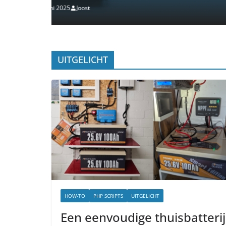
27 oktober 2024
Joost
UITGELICHT
HOW-TO
PHP SCRIPTS
UITGELICHT
Een eenvoudige thuisbatterij